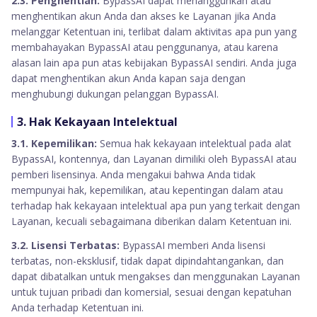
2.3. Penghentian:
BypassAI dapat menangguhkan atau
menghentikan akun Anda dan akses ke Layanan jika Anda
melanggar Ketentuan ini, terlibat dalam aktivitas apa pun yang
membahayakan BypassAI atau penggunanya, atau karena
alasan lain apa pun atas kebijakan BypassAI sendiri. Anda juga
dapat menghentikan akun Anda kapan saja dengan
menghubungi dukungan pelanggan BypassAI.
3. Hak Kekayaan Intelektual
3.1. Kepemilikan:
Semua hak kekayaan intelektual pada alat
BypassAI, kontennya, dan Layanan dimiliki oleh BypassAI atau
pemberi lisensinya. Anda mengakui bahwa Anda tidak
mempunyai hak, kepemilikan, atau kepentingan dalam atau
terhadap hak kekayaan intelektual apa pun yang terkait dengan
Layanan, kecuali sebagaimana diberikan dalam Ketentuan ini.
3.2. Lisensi Terbatas:
BypassAI memberi Anda lisensi
terbatas, non-eksklusif, tidak dapat dipindahtangankan, dan
dapat dibatalkan untuk mengakses dan menggunakan Layanan
untuk tujuan pribadi dan komersial, sesuai dengan kepatuhan
Anda terhadap Ketentuan ini.