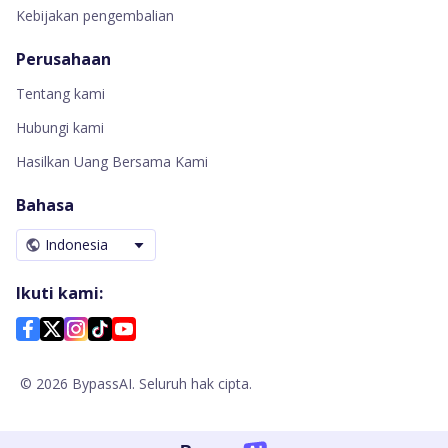
Kebijakan pengembalian
Perusahaan
Tentang kami
Hubungi kami
Hasilkan Uang Bersama Kami
Bahasa
Indonesia
Ikuti kami:
©
2026
BypassAI. Seluruh hak cipta.