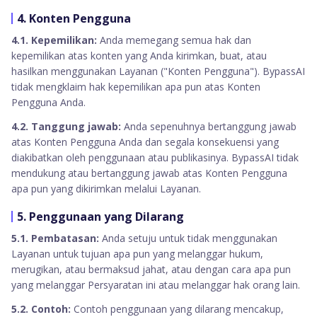
4. Konten Pengguna
4.1. Kepemilikan:
Anda memegang semua hak dan
kepemilikan atas konten yang Anda kirimkan, buat, atau
hasilkan menggunakan Layanan ("Konten Pengguna"). BypassAI
tidak mengklaim hak kepemilikan apa pun atas Konten
Pengguna Anda.
4.2. Tanggung jawab:
Anda sepenuhnya bertanggung jawab
atas Konten Pengguna Anda dan segala konsekuensi yang
diakibatkan oleh penggunaan atau publikasinya. BypassAI tidak
mendukung atau bertanggung jawab atas Konten Pengguna
apa pun yang dikirimkan melalui Layanan.
5. Penggunaan yang Dilarang
5.1. Pembatasan:
Anda setuju untuk tidak menggunakan
Layanan untuk tujuan apa pun yang melanggar hukum,
merugikan, atau bermaksud jahat, atau dengan cara apa pun
yang melanggar Persyaratan ini atau melanggar hak orang lain.
5.2. Contoh:
Contoh penggunaan yang dilarang mencakup,