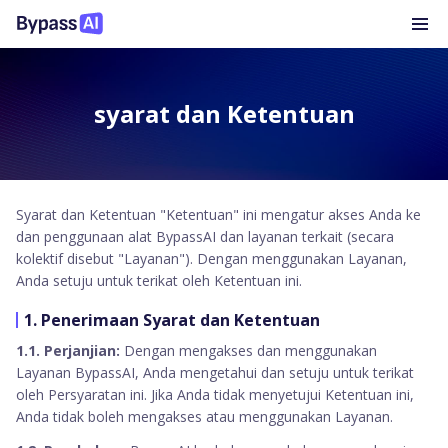
syarat dan Ketentuan
Syarat dan Ketentuan "Ketentuan" ini mengatur akses Anda ke
dan penggunaan alat BypassAI dan layanan terkait (secara
kolektif disebut "Layanan"). Dengan menggunakan Layanan,
Anda setuju untuk terikat oleh Ketentuan ini.
1. Penerimaan Syarat dan Ketentuan
1.1. Perjanjian:
Dengan mengakses dan menggunakan
Layanan BypassAI, Anda mengetahui dan setuju untuk terikat
oleh Persyaratan ini. Jika Anda tidak menyetujui Ketentuan ini,
Anda tidak boleh mengakses atau menggunakan Layanan.