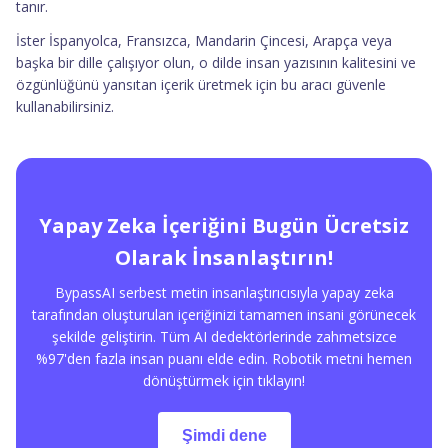
tanır.
İster İspanyolca, Fransızca, Mandarin Çincesi, Arapça veya
başka bir dille çalışıyor olun, o dilde insan yazısının kalitesini ve
özgünlüğünü yansıtan içerik üretmek için bu aracı güvenle
kullanabilirsiniz.
Yapay Zeka İçeriğini Bugün Ücretsiz
Olarak İnsanlaştırın!
BypassAI serbest metin insanlaştırıcısıyla yapay zeka
tarafından oluşturulan içeriğinizi tamamen insani görünecek
şekilde geliştirin. Tüm AI dedektörlerinde zahmetsizce
%97'den fazla insan puanı elde edin. Robotik metni hemen
dönüştürmek için tıklayın!
Şimdi dene