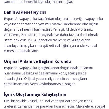
tanıtılmadan hedef kitleye ulaşmasını sağlar.
Dahili AI denetleyicisi
BypassAI yapay zeka tarafından oluşturulan içeriğin yapay zeka
veya insan tarafından yazılmış olarak işaretlenme olasılığının
değerlendirilmesini basitleştirir. Yerleşik AI dedektörümüz,
GPTZero , ZeroGPT , Copyleaks ve daha fazlası dahil olmak
üzere pek çok ünlü AI denetleyiciyi içerir ve kullanıcıların
insanlaştırılmış çıktının tespit edilebilirliğini aynı anda kontrol
etmesine olanak tanır.
Orijinal Anlam ve Bağlam Korundu
BypassAI yapay zeka içeriğini kendi doğasındaki anlamını,
nüanslarını ve kültürel bağlamlarını koruyacak şekilde
insanileştirir. Orijinal yazarın niyetlerinin ve mesajlarının
çarpıtılmamasını veya kaybolmamasını sağlar.
İçerik Oluşturmayı Kolaylaştırın
Hızlı bir şekilde kaliteli, orijinal ve tespit edilemeyen içerik
üreterek zamandan ve paradan tasarruf edin. Makalelere, sosyal