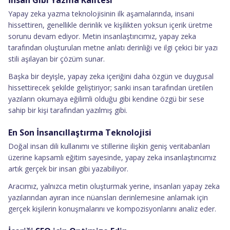
İnsan Gibi Yazma Kalitesi
Yapay zeka yazma teknolojisinin ilk aşamalarında, insani
hissettiren, genellikle derinlik ve kişilikten yoksun içerik üretme
sorunu devam ediyor. Metin insanlaştırıcımız, yapay zeka
tarafından oluşturulan metne anlatı derinliği ve ilgi çekici bir yazı
stili aşılayan bir çözüm sunar.
Başka bir deyişle, yapay zeka içeriğini daha özgün ve duygusal
hissettirecek şekilde geliştiriyor; sanki insan tarafından üretilen
yazıların okumaya eğilimli olduğu gibi kendine özgü bir sese
sahip bir kişi tarafından yazılmış gibi.
En Son İnsancıllaştırma Teknolojisi
Doğal insan dili kullanımı ve stillerine ilişkin geniş veritabanları
üzerine kapsamlı eğitim sayesinde, yapay zeka insanlaştırıcımız
artık gerçek bir insan gibi yazabiliyor.
Aracımız, yalnızca metin oluşturmak yerine, insanları yapay zeka
yazılarından ayıran ince nüansları derinlemesine anlamak için
gerçek kişilerin konuşmalarını ve kompozisyonlarını analiz eder.