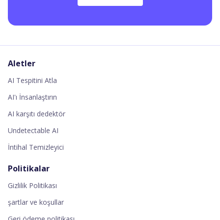
Aletler
AI Tespitini Atla
AI'ı İnsanlaştırın
AI karşıtı dedektör
Undetectable AI
İntihal Temizleyici
Politikalar
Gizlilik Politikası
şartlar ve koşullar
Geri ödeme politikası