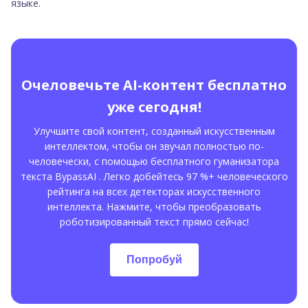
языке.
Очеловечьте AI-контент бесплатно
уже сегодня!
Улучшите свой контент, созданный искусственным
интеллектом, чтобы он звучал полностью по-
человечески, с помощью бесплатного гуманизатора
текста BypassAI . Легко добейтесь 97 %+ человеческого
рейтинга на всех детекторах искусственного
интеллекта. Нажмите, чтобы преобразовать
роботизированный текст прямо сейчас!
Попробуй