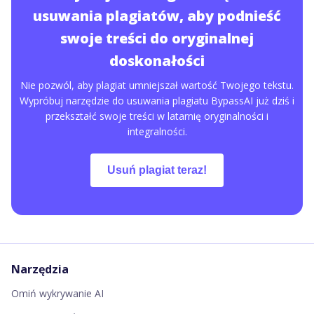
usuwania plagiatów, aby podnieść
swoje treści do oryginalnej
doskonałości
Nie pozwól, aby plagiat umniejszał wartość Twojego tekstu.
Wypróbuj narzędzie do usuwania plagiatu BypassAI już dziś i
przekształć swoje treści w latarnię oryginalności i
integralności.
Usuń plagiat teraz!
Narzędzia
Omiń wykrywanie AI