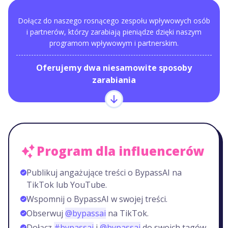
Dołącz do naszego rosnącego zespołu wpływowych osób
i partnerów, którzy zarabiają pieniądze dzięki naszym
programom wpływowym i partnerskim.
Oferujemy dwa niesamowite sposoby
zarabiania
Program dla influencerów
Publikuj angażujące treści o BypassAI na
TikTok lub YouTube.
Wspomnij o BypassAI w swojej treści.
Obserwuj
@bypassai
na TikTok.
Dołącz
#bypassai
i
@bypassai
do swoich tagów.