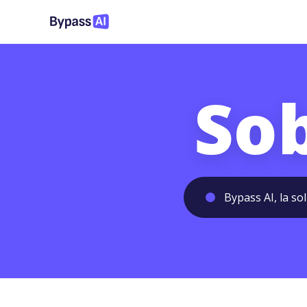
So
Bypass AI, la so