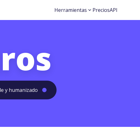
Herramientas
Precios
API
ros
able y humanizado