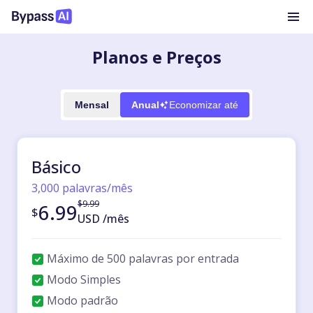
Planos e Preços
Mensal
Anual
Economizar até
0
0
0
0
0
0
Básico
3,000 palavras/mês
$
9.99
6.99
$
USD
/
mês
Máximo de 500 palavras por entrada
Modo Simples
Modo padrão