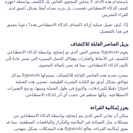
باستخدام هذه الأداة، لا يتجاوز المحتوى الخاص بك الكشف بواسطة أجهزة
كشف الذكاء الاصطناعي فحسب، بل يتردد صداه أيضًا بشكل أعمق لدى
القراء البشريين.
إذًا، كيف تعمل عملية إزالة اكتشاف الذكاء الاصطناعي هذه؟ دعونا نتعمق
في هذا بالتفصيل:
يزيل العناصر القابلة للاكتشاف
يقوم BypassAI بفحص النص الذي تم إنشاؤه بواسطة الذكاء الاصطناعي
للكشف عن الأنماط والعبارات وهياكل الجمل المميزة التي تشير عادةً إلى
تأليف الذكاء الاصطناعي، مما قد يضر بأصالة المحتوى.
بمجرد تحديد هذه العناصر القابلة للاكتشاف، يستبدلها BypassAI ببدائل
تتوافق بشكل أوثق مع الكتابة البشرية الطبيعية. تتضمن هذه العملية
اختيارًا دقيقًا للمرادفات، والتنوع في طول الجملة وبنيتها، ودمج التعبيرات
الاصطلاحية، وكلها تساهم في حجب أي أثر للذكاء الاصطناعي.
يعزز إمكانية القراءة
يمكن أن يعاني النص الذي يتم إنشاؤه بواسطة الذكاء الاصطناعي من
مشكلات مثل الصياغة غير الملائمة والتكرار والتناقضات المنطقية، مما قد
يعيق إمكانية القراءة. يعالج BypassAI هذه المشكلات بشكل منهجي،