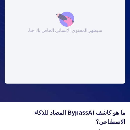
سيظهر المحتوى الإنساني الخاص بك هنا.
ما هو كاشف BypassAI المضاد للذكاء
الاصطناعي؟