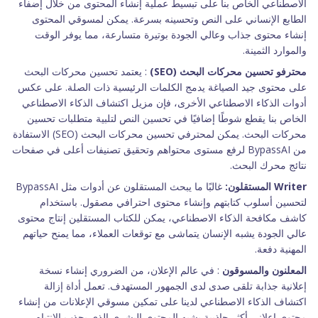
الاصطناعي الخاص بنا على تبسيط عملية إنشاء المحتوى من خلال إضفاء
الطابع الإنساني على النص وتحسينه بسرعة. يمكن لمسوقي المحتوى
إنشاء محتوى جذاب وعالي الجودة بوتيرة متسارعة، مما يوفر الوقت
والموارد الثمينة.
محترفو تحسين محركات البحث (SEO)
: يعتمد تحسين محركات البحث
على محتوى جيد الصياغة يدمج الكلمات الرئيسية ذات الصلة. على عكس
أدوات الذكاء الاصطناعي الأخرى، فإن مزيل اكتشاف الذكاء الاصطناعي
الخاص بنا يقطع شوطًا إضافيًا في تحسين النص لتلبية متطلبات تحسين
محركات البحث. يمكن لمحترفي تحسين محركات البحث (SEO) الاستفادة
من BypassAI لرفع مستوى محتواهم وتحقيق تصنيفات أعلى في صفحات
نتائج محرك البحث.
Writer المستقلون:
غالبًا ما يبحث المستقلون عن أدوات مثل BypassAI
لتحسين أسلوب كتابتهم وإنشاء محتوى احترافي مصقول. باستخدام
كاشف مكافحة الذكاء الاصطناعي، يمكن للكتاب المستقلين إنتاج محتوى
عالي الجودة يشبه الإنسان يتماشى مع توقعات العملاء، مما يمنح حياتهم
المهنية دفعة.
المعلنون والمسوقون
: في عالم الإعلان، من الضروري إنشاء نسخة
إعلانية جذابة تلقى صدى لدى الجمهور المستهدف. تعمل أداة إزالة
اكتشاف الذكاء الاصطناعي لدينا على تمكين مسوقي الإعلانات من إنشاء
محتوى إعلاني أكثر جاذبية يشبه المحتوى البشري الذي يجذب الانتباه