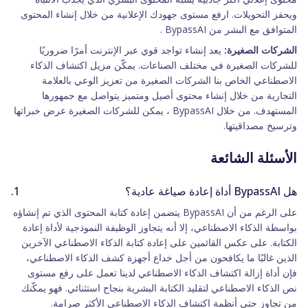
ويحفز التحويلات. ارفع مستوى جهودك الإعلانية من خلال إنشاء المحتوى
المتوافق مع البشر من BypassAI .
الشركات الصغيرة:
يعد إنشاء تواجد قوي عبر الإنترنت أمرًا ضروريًا
للشركات الصغيرة في مختلف الصناعات. يمكّن مزيل اكتشاف الذكاء
الاصطناعي الخاص بنا الشركات الصغيرة من تعزيز الوعي بالعلامة
التجارية من خلال إنشاء محتوى أصيل ومتميز يتواصل مع جمهورها
المستهدف. من خلال BypassAI ، يمكن للشركات الصغيرة عرض خبراتها
وترسيخ مصداقيتها.
الأسئلة الشائعة
هل BypassAI أداة إعادة صياغة عادية؟
على الرغم من أن BypassAI يتضمن إعادة كتابة المحتوى الذي تم إنشاؤه
بواسطة الذكاء الاصطناعي، إلا أنه يتجاوز الوظيفة النموذجية لأداة إعادة
الكتابة. على عكس القائمين على إعادة كتابة الذكاء الاصطناعي الآخرين
الذين غالبًا ما يكافحون من أجل خداع أجهزة كشف الذكاء الاصطناعي،
فإن أداة إزالة اكتشاف الذكاء الاصطناعي لدينا تعمل على رفع مستوى
نص الذكاء الاصطناعي لتقليد الكتابة البشرية بنجاح استثنائي. فهو يمكّنك
من تجاوز حتى أنظمة اكتشاف الذكاء الاصطناعي الأكثر صرامة.