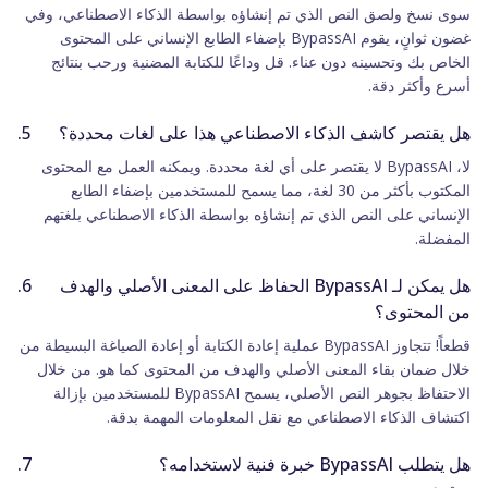
سوى نسخ ولصق النص الذي تم إنشاؤه بواسطة الذكاء الاصطناعي، وفي
غضون ثوانٍ، يقوم BypassAI بإضفاء الطابع الإنساني على المحتوى
الخاص بك وتحسينه دون عناء. قل وداعًا للكتابة المضنية ورحب بنتائج
أسرع وأكثر دقة.
هل يقتصر كاشف الذكاء الاصطناعي هذا على لغات محددة؟
لا، BypassAI لا يقتصر على أي لغة محددة. ويمكنه العمل مع المحتوى
المكتوب بأكثر من 30 لغة، مما يسمح للمستخدمين بإضفاء الطابع
الإنساني على النص الذي تم إنشاؤه بواسطة الذكاء الاصطناعي بلغتهم
المفضلة.
هل يمكن لـ BypassAI الحفاظ على المعنى الأصلي والهدف
من المحتوى؟
قطعاً! تتجاوز BypassAI عملية إعادة الكتابة أو إعادة الصياغة البسيطة من
خلال ضمان بقاء المعنى الأصلي والهدف من المحتوى كما هو. من خلال
الاحتفاظ بجوهر النص الأصلي، يسمح BypassAI للمستخدمين بإزالة
اكتشاف الذكاء الاصطناعي مع نقل المعلومات المهمة بدقة.
هل يتطلب BypassAI خبرة فنية لاستخدامه؟