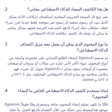
هل هذا الكاشف المضاد للذكاء الاصطناعي مجاني؟
نعم. تتيح لك النسخة التجريبية المجانية استكشاف إمكانات الأداة بشكل
كامل دون أي رسوم مخفية أو رسوم غير متوقعة. فقط عندما تقرر شراء
خطة، سيُطلب منك إجراء الدفع. اغتنم هذه الفرصة لتشهد بشكل مباشر
ما يمكن أن يفعله لك كاشف مكافحة الذكاء الاصطناعي.
ما نوع المحتوى الذي يمكن أن يعمل معه مزيل اكتشاف
الذكاء الاصطناعي؟
تم تصميم BypassAI لإضفاء الطابع الإنساني على مجموعة واسعة من
أنواع المحتوى. سواء أكان الأمر عبارة عن مقالات أو مدونات أو صفحات
مقصودة أو أوصاف منتج، يمكن لـ BypassAI تحويل كل شيء. فهو
يتكامل بسلاسة مع نماذج الذكاء الاصطناعي المختلفة، مثل GPT-3 و
GPT-4 و Gemini .
لماذا نستخدم كاشف الذكاء الاصطناعي الخاص بنا لإنشاء
المحتوى؟
غالبًا ما تكون عملية إنشاء المحتوى شاقة وتستغرق وقتًا طويلاً. BypassAI
موجود هنا لتبسيط سير عملك من خلال الاهتمام بالرفع الثقيل. ما عليك