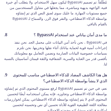
مُطْلَقاً. تم تصميم BypassAI ليكون سهل الاستخدام، ولا يتطلب أي خبرة
فنية. الواجهة بديهية ومباشرة، مما يجعلها في متناول المستخدمين من
جميع مستويات المهارة. ما عليك سوى لصق النص الذي تم إنشاؤه
بواسطة الذكاء الاصطناعي، والنقر فوق الزر، والسماح لـ BypassAI
بالقيام بالباقي.
ما مدى أمان بياناتي عند استخدام BypassAI ؟
في BypassAI ، نحن نأخذ أمن البيانات على محمل الجد. نحن ننفذ
إجراءات أمنية قوية لحماية بياناتك أثناء نقلها وتخزينها. نحن نلتزم
بسياسات خصوصية البيانات الصارمة ونضمن التعامل مع معلوماتك
بأقصى قدر من العناية والسرية. الشفافية والثقة قيمتان أساسيتان بالنسبة
لنا.
هل هذا الكاشف المضاد للذكاء الاصطناعي مناسب للمحتوى
الذي لا ينشأ بواسطة الذكاء الاصطناعي؟
نعم، في حين تم تصميم BypassAI لرفع مستوى المحتوى الذي تم إنشاؤه
بواسطة الذكاء الاصطناعي وتجاوزه، فإنه يمكن استخدامه أيضًا لتحسين
المحتوى الذي لا يتم إنشاؤه بواسطة الذكاء الاصطناعي. يمكن لخوارزميات
معالجة اللغة الطبيعية القوية للأداة تحسين أي نص وتحسينه لتحسين
إمكانية قراءته ومشاركته وجودته الإجمالية.