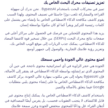
تعزيز تصنيفات محرك البحث الخاص بك
تميز في محركات البحث باستخدام BypassAI . نحن ندرك أن سهولة
القراءة والمشاركة تلعب دورًا حاسمًا في تصنيف المحتوى. ولهذا السبب
يقوم كاشف مكافحة الذكاء الاصطناعي الخاص بنا بإنشاء نص يشتمل على
كلمات رئيسية للتركيز ويقرأ كما لو كان مكتوبًا بواسطة إنسان.
يزيد هذا المحتوى المُحسّن من فرصك في الحصول على مراكز أعلى في
صفحات نتائج محرك البحث (SERPs). من خلال تسخير قوة كاشفنا المضاد
للذكاء الاصطناعي، يمكنك جذب الزيارات إلى موقع الويب الخاص بك،
وتعزيز رؤية علامتك التجارية، والوصول إلى جمهور أوسع.
اصنع محتوى عالي الجودة واحمي سمعتك
الجودة هي حجر الزاوية في أي استراتيجية محتوى ناجحة. في حين أن
المحتوى الذي تم إنشاؤه بواسطة الذكاء الاصطناعي قد يفتقر إلى الأصالة،
فإن BypassAI يحوله إلى نص مكتوب بمهارة عالي الجودة. يركز كاشف
مكافحة الذكاء الاصطناعي الخاص بنا على إنشاء محتوى يلبي متطلبات
Google فيما يتعلق بالأصالة والتميز.
باستخدام كاشف الذكاء الاصطناعي الخاص بنا، يمكنك إنتاج محتوى غير
قابل للاكتشاف لا يتجنب العقوبات فحسب، بل يغرس أيضًا المصداقية في
أذهان القراء. قل وداعًا للمحتوى منخفض الجودة وعزز سمعة علامتك