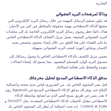
التجارية.
وداعًا لمرشحات البريد العشوائي
قد يكون تسليم الرسائل المهمة من خلال رسائل البريد الإلكتروني التي
ينشئها الذكاء الاصطناعي مهمة محفوفة بالمخاطر في كثير من الأحيان.
هناك دائمًا خطر وصول رسائل البريد الإلكتروني الخاصة بك إلى مجلدات
البريد العشوائي المخيفة. يعمل مزيل اكتشاف الذكاء الاصطناعي الخاص
بنا على القضاء على هذا القلق من خلال إنشاء محتوى مخصص يشبه
الإنسان ويتجاوز أجهزة كشف البريد العشوائي بسهولة.
يضمن مزيل الكشف بالذكاء الاصطناعي الخاص بنا وصول رسائلك إلى
صندوق البريد الوارد للمستلم المقصود، مما يسمح لك بإنشاء اتصالات
مفيدة والحفاظ على فعالية اتصالاتك.
مدقق الذكاء الاصطناعي المدمج لتحليل مخرجاتك
قبل نشر المحتوى الخاص بك، من الضروري قياس مدى صحته واحتمالية
الإبلاغ عنه. يوفر لك مدقق الذكاء الاصطناعي المدمج في BypassAI رؤى
لا تقدر بثمن عن طريق مسح النص الذي تم إنشاؤه بواسطة الذكاء
الاصطناعي مقابل كاشفات الذكاء الاصطناعي المتعددة، مثل ZeroGPT و
Content at Scale . إنه يحدد احتمالية أن يُنظر إلى المحتوى الخاص بك