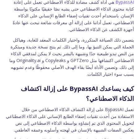
BypassAI
هي أداة كشف مضادة للذكاء الاصطناعي تعمل على إعادة
كتابة محتوى الذكاء الاصطناعي حتى يشبه نصًا حقيقيًا مكتوبًا بواسطة
الإنسان. باستخدام أحدث تقنيات إضفاء الطابع الإنساني على الذكاء
الاصطناعي، تعمل أداتنا على إزالة أي معرفات شائعة تبحث عنها عادةً
أجهزة الكشف عن الذكاء الاصطناعي.
يتضمن ذلك الصياغة المتكررة، واختيار الكلمات المعقد للغاية، وهياكل
الجملة التي يمكن التنبؤ بها، وما إلى ذلك. ثم ينتج نسخة جديدة ومبتكرة
من النص تبدو طبيعية جدًا وشبيهة بالبشر بحيث لا يمكن لمدققي الذكاء
الاصطناعي اكتشافها مثل GPTZero و Copyleaks و Originality.ai وما
إلى ذلك. وتضمن الأداة أيضًا بقاء الهدف الأصلي محفوظًا وعدم تشويهه
بسبب سوء اختيار الكلمات.
كيف يساعدك BypassAI على إزالة اكتشاف
الذكاء الاصطناعي؟
تعمل BypassAI على إزالة اكتشاف الذكاء الاصطناعي من خلال
الاستفادة من أحدث تقنيات إضفاء الطابع الإنساني على الذكاء الاصطناعي
لتحويل المحتوى الذي تم إنشاؤه بواسطة الذكاء الاصطناعي إلى نص
يعكس الصفات الشبيهة بالإنسان في لهجته وأسلوبه وعمقه العاطفي.