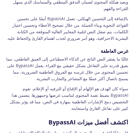
ويعيد هيكلة المحتوى لضمان التدفق المنطقي والمتماسك الذي يسهل
القراءة والفهم.
بالإضافة إلى التحسين الهيكلي، تعمل BypassAI أيضًا على تحسين
القواعد النحوية وبناء الجملة. من خلال تصحيح الأخطاء وتحسين اختيار
الكلمات، يتم صقل النص لتلبية المعايير العالية المتوقعة من الكتابة
البشرية الاحترافية، وهو أمر ضروري لجذب اهتمام القارئ والحفاظ عليه.
غرس العاطفة
غالبًا ما يفتقر النص الناتج عن الذكاء الاصطناعي إلى العمق العاطفي، مما
يعيق قدرته على التفاعل بشكل حقيقي مع القراء. يعمل BypassAI على
تحسين المحتوى من خلال غرسه مع الفروق العاطفية الضرورية، مما
يسمح باتصال أكثر عمقًا مع المشاعر والتجارب البشرية.
سواء كان الهدف هو الإلهام أو الإقناع أو الترفيه أو الإعلام، تقوم
BypassAI بضبط نغمة المحتوى لتناسب غرضها وجمهورها. يتضمن هذا
التخصيص دمج الإشارات العاطفية بمهارة في النص، مما قد يؤثر بشكل
كبير على تفاعل القارئ واستجابته.
اكتشف أفضل ميزات BypassAI
قل وداعًا للخوف من المحتوى المكتشف بواسطة الذكاء الاصطناعي مع