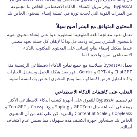
BypassAI . يوفر مزيل اكتشاف الذكاء الاصطناعي الخاص بنا مجموعة
من الميزات القوية التي تُحدث ثورة في عملية إنشاء المحتوى الخاص بك:
المحتوى المتوافق مع البشر أصبح سهلاً
تعمل تقنية معالجة اللغة الطبيعية المتطورة لدينا على إنشاء محتوى شبيه
بالمحتوى البشري بسرعة ودقة. قل وداعًا لإتقان كل جملة بجهد مضني
عندما يمكنك إضفاء طابع إنساني على المحتوى المكتوب بالذكاء
الاصطناعي بنقرة واحدة فقط.
يعمل BypassAI بسلاسة مع جميع نماذج الذكاء الاصطناعي الرئيسية مثل
ChatGPT و GPT-4 و Gemini . فهو يعيد هيكلة الجمل ويستبدل العبارات
بذكاء لتقليل فرص اكتشافها، مما يمنح المحتوى الخاص بك لمسة أصلية.
التغلب على كاشفات الذكاء الاصطناعي
تم تصميم BypassAI للتفوق على أجهزة كشف الذكاء الاصطناعي الأكثر
روعة في الصناعة مثل GPTZero و Sapling و Crossplag و ZeroGPT و
Copyleaks و Content at Scale والمزيد. كن على ثقة من أن المحتوى
الخاص بك سيتجاوز أجهزة الكشف هذه بسهولة، مما يضمن عدم اكتشاف
أصالته.