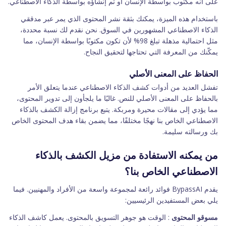
على أنه مكتوب بواسطة الإنسان أو تم إنشاؤه بواسطة الذكاء الاصطناعي.
باستخدام هذه الميزة، يمكنك بثقة نشر المحتوى الذي يمر عبر مدققي
الذكاء الاصطناعي المشهورين في السوق. نحن نقدم لك نسبة محددة،
مثل احتمالية مذهلة تبلغ 98% لأن تكون مكتوبًا بواسطة الإنسان، مما
يمكّنك من المعرفة التي تحتاجها لتحقيق النجاح.
الحفاظ على المعنى الأصلي
تفشل العديد من أدوات كشف الذكاء الاصطناعي عندما يتعلق الأمر
بالحفاظ على المعنى الأصلي للنص. غالبًا ما يلجأون إلى تدوير المحتوى،
مما يؤدي إلى مقالات محيرة ومربكة. يتبع برنامج إزالة الكشف بالذكاء
الاصطناعي الخاص بنا نهجًا مختلفًا، مما يضمن بقاء هدف المحتوى الخاص
بك ورسالته سليمة.
من يمكنه الاستفادة من مزيل الكشف بالذكاء
الاصطناعي الخاص بنا؟
يقدم BypassAI فوائد رائعة لمجموعة واسعة من الأفراد والمهنيين. فيما
يلي بعض المستفيدين الرئيسيين:
مسوقو المحتوى
: الوقت هو جوهر التسويق بالمحتوى. يعمل كاشف الذكاء